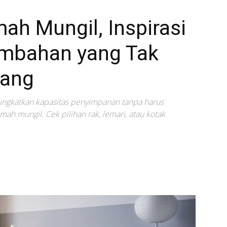
h Mungil, Inspirasi
mbahan yang Tak
uang
ningkatkan kapasitas penyimpanan tanpa harus
h mungil. Cek pilihan rak, lemari, atau kotak