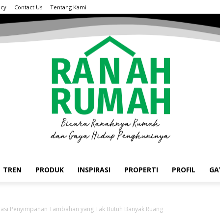
acy
Contact Us
Tentang Kami
TREN
PRODUK
INSPIRASI
PROPERTI
PROFIL
GA
irasi Penyimpanan Tambahan yang Tak Butuh Banyak Ruang