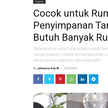
Inspirasi
Cocok untuk Ruma
Penyimpanan Ta
Butuh Banyak R
Beberapa ide kreatif dan praktis untuk me
mengorbankan estetika dan kenyamanan ruma
penyimpanan yang bisa digunakan yuk!
By
Johanna Erly W.
-
23/09/2025