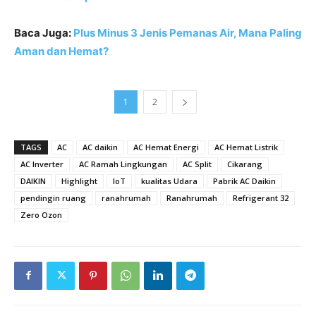
Baca Juga:
Plus Minus 3 Jenis Pemanas Air, Mana Paling
Aman dan Hemat?
1
2
TAGS
AC
AC daikin
AC Hemat Energi
AC Hemat Listrik
AC Inverter
AC Ramah Lingkungan
AC Split
Cikarang
DAIKIN
Highlight
IoT
kualitas Udara
Pabrik AC Daikin
pendingin ruang
ranahrumah
Ranahrumah
Refrigerant 32
Zero Ozon