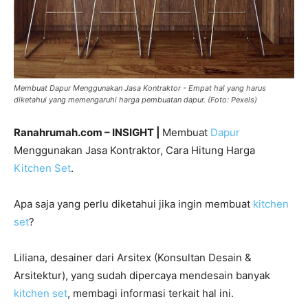
Membuat Dapur Menggunakan Jasa Kontraktor - Empat hal yang harus
diketahui yang memengaruhi harga pembuatan dapur. (Foto: Pexels)
Ranahrumah.com – INSIGHT |
Membuat
Dapur
Menggunakan Jasa Kontraktor, Cara Hitung Harga
Kitchen Set
.
Apa saja yang perlu diketahui jika ingin membuat
kitchen
set
?
Liliana, desainer dari Arsitex (Konsultan Desain &
Arsitektur), yang sudah dipercaya mendesain banyak
kitchen set
, membagi informasi terkait hal ini.