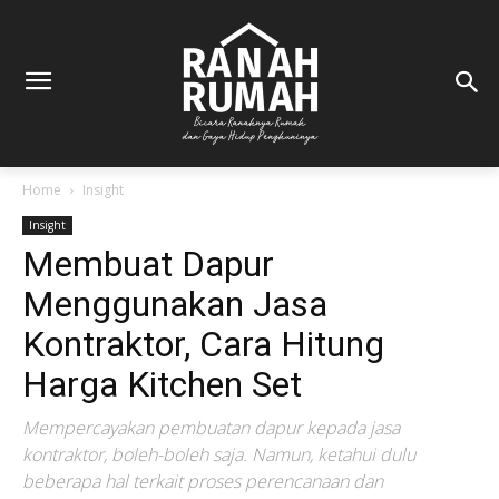
Home
Insight
Insight
Membuat Dapur
Menggunakan Jasa
Kontraktor, Cara Hitung
Harga Kitchen Set
Mempercayakan pembuatan dapur kepada jasa
kontraktor, boleh-boleh saja. Namun, ketahui dulu
beberapa hal terkait proses perencanaan dan