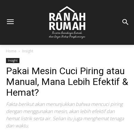
Home
Insight
Insight
Pakai Mesin Cuci Piring atau
Manual, Mana Lebih Efektif &
Hemat?
Fakta berikut akan menunjukkan bahwa mencuci piring
dengan menggunakan mesin, akan lebih efektif dan
hemat listrik serta air. Selian itu juga menghemat tenaga
dan waktu.