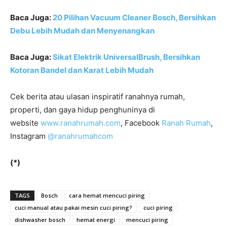
Baca Juga:
20 Pilihan Vacuum Cleaner Bosch, Bersihkan
Debu Lebih Mudah dan Menyenangkan
Baca Juga:
Sikat Elektrik UniversalBrush, Bersihkan
Kotoran Bandel dan Karat Lebih Mudah
Cek berita atau ulasan inspiratif ranahnya rumah,
properti, dan gaya hidup penghuninya di
website
www.ranahrumah.com
, Facebook
Ranah Rumah
,
Instagram
@ranahrumahcom
(*)
TAGS
Bosch
cara hemat mencuci piring
cuci manual atau pakai mesin cuci piring?
cuci piring
dishwasher bosch
hemat energi
mencuci piring