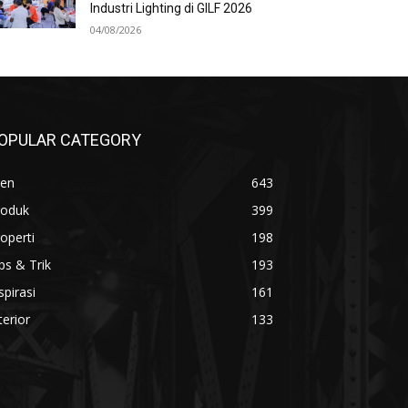
Industri Lighting di GILF 2026
04/08/2026
OPULAR CATEGORY
ren
643
roduk
399
operti
198
ps & Trik
193
spirasi
161
terior
133