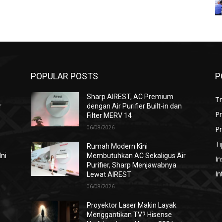
POPULAR POSTS
P
Sharp AIREST, AC Premium
T
r
dengan Air Purifier Built-in dan
P
Filter MERV 14
06/08/2026
Pr
Ti
Rumah Modern Kini
Ini
Membutuhkan AC Sekaligus Air
In
Purifier, Sharp Menjawabnya
In
Lewat AIREST
06/08/2026
i
Proyektor Laser Makin Layak
Menggantikan TV? Hisense