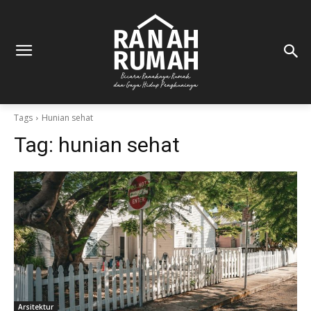
Tags
Hunian sehat
Tag:
hunian sehat
Arsitektur