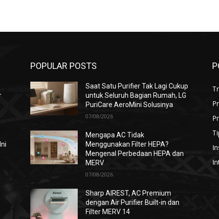
POPULAR POSTS
P
Saat Satu Purifier Tak Lagi Cukup
T
r
untuk Seluruh Bagian Rumah, LG
P
PuriCare AeroMini Solusinya
07/08/2026
Pr
Ti
Mengapa AC Tidak
Ini
Menggunakan Filter HEPA?
In
Mengenal Perbedaan HEPA dan
In
MERV
07/08/2026
i
Sharp AIREST, AC Premium
dengan Air Purifier Built-in dan
Filter MERV 14