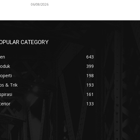
06/08/2026
OPULAR CATEGORY
ren
643
roduk
399
operti
198
ps & Trik
193
spirasi
161
terior
133