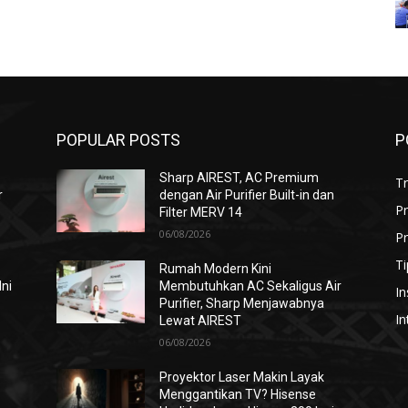
POPULAR POSTS
P
Sharp AIREST, AC Premium
T
r
dengan Air Purifier Built-in dan
P
Filter MERV 14
06/08/2026
Pr
Ti
Rumah Modern Kini
Ini
Membutuhkan AC Sekaligus Air
In
Purifier, Sharp Menjawabnya
In
Lewat AIREST
06/08/2026
i
Proyektor Laser Makin Layak
Menggantikan TV? Hisense