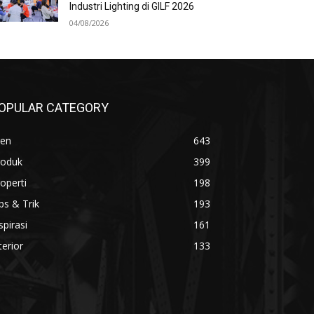
Industri Lighting di GILF 2026
04/08/2026
OPULAR CATEGORY
ren
643
roduk
399
operti
198
ps & Trik
193
spirasi
161
terior
133