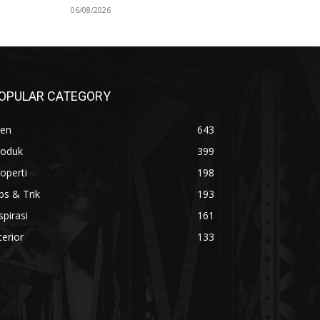
06/08/2026
OPULAR CATEGORY
ren
643
roduk
399
operti
198
ps & Trik
193
spirasi
161
terior
133