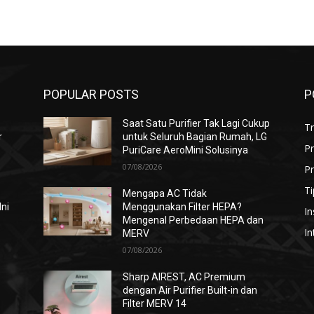
POPULAR POSTS
P
Saat Satu Purifier Tak Lagi Cukup
T
r
untuk Seluruh Bagian Rumah, LG
P
PuriCare AeroMini Solusinya
07/08/2026
Pr
Ti
Mengapa AC Tidak
Ini
Menggunakan Filter HEPA?
In
Mengenal Perbedaan HEPA dan
In
MERV
07/08/2026
i
Sharp AIREST, AC Premium
dengan Air Purifier Built-in dan
Filter MERV 14