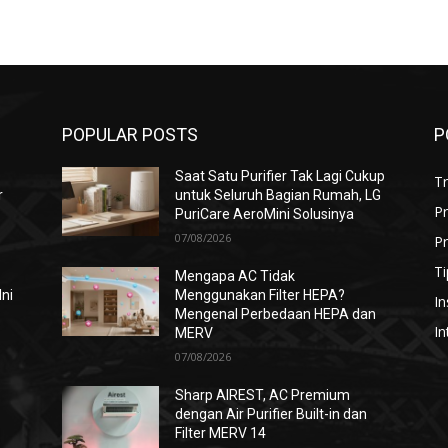
POPULAR POSTS
P
Saat Satu Purifier Tak Lagi Cukup
T
r
untuk Seluruh Bagian Rumah, LG
P
PuriCare AeroMini Solusinya
07/08/2026
Pr
Ti
Mengapa AC Tidak
Ini
Menggunakan Filter HEPA?
In
Mengenal Perbedaan HEPA dan
In
MERV
07/08/2026
i
Sharp AIREST, AC Premium
dengan Air Purifier Built-in dan
Filter MERV 14