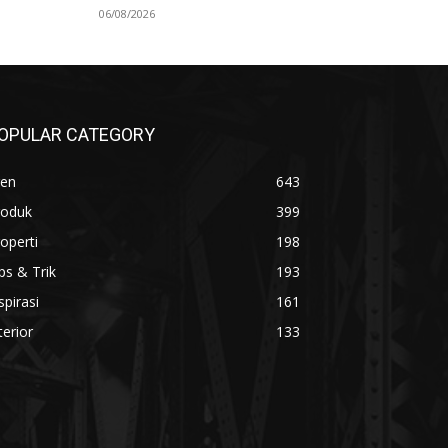
06/08/2026
OPULAR CATEGORY
ren
643
roduk
399
operti
198
ps & Trik
193
spirasi
161
terior
133