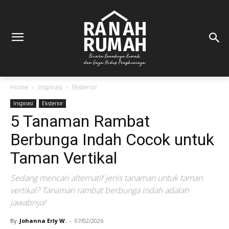
Home
Inspirasi
Eksterior
Inspirasi
Eksterior
5 Tanaman Rambat
Berbunga Indah Cocok untuk
Taman Vertikal
Sedang mencari alternatif jenis tanaman untuk taman
vertikal? Tanaman rambat berbunga indah adalah
jawabnya!
By
Johanna Erly W.
-
07/02/2026