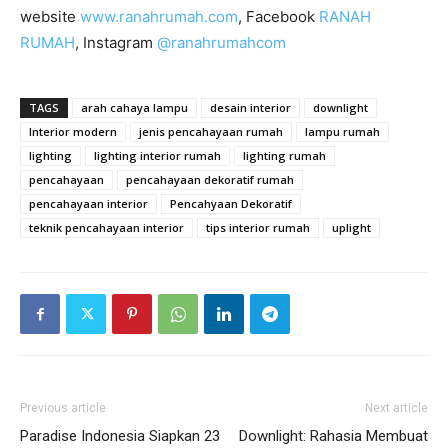
website
www.ranahrumah.com
, Facebook
RANAH
RUMAH
, Instagram
@ranahrumahcom
TAGS
arah cahaya lampu
desain interior
downlight
Interior modern
jenis pencahayaan rumah
lampu rumah
lighting
lighting interior rumah
lighting rumah
pencahayaan
pencahayaan dekoratif rumah
pencahayaan interior
Pencahyaan Dekoratif
teknik pencahayaan interior
tips interior rumah
uplight
Previous article
Next article
Paradise Indonesia Siapkan 23
Downlight: Rahasia Membuat