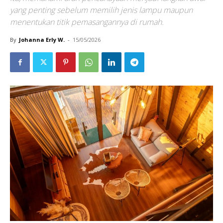
yang penting sebelum memilih jenis lampu maupun
menentukan titik pemasangannya di rumah.
By
Johanna Erly W.
-
15/05/2026