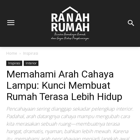
Home
Inspirasi
Inspirasi
Interior
Memahami Arah Cahaya
Lampu: Kunci Membuat
Rumah Terasa Lebih Hidup
Pencahayaan sering dianggap sekadar pelengkap interior.
Padahal, arah datangnya cahaya mampu mengubah cara
kita merasakan sebuah ruang—membuatnya terasa
hangat, dramatis, nyaman, bahkan lebih mewah. Karena
itu, memahami arah pencahayaan menjadi langkah awal