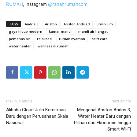
RUMAH
, Instagram
@ranahrumahcom
TAGS
Andris 3
Ariston
Ariston Andris 3
Erwin Lim
gaya hidup modern
kamar mandi
mandi air hangat
pemanas air
relaksasi
rumah nyaman
selft care
water heater
wellness di rumah
Previous article
Next article
Alibaba Cloud Jalin Kemitraan
Mengenal Ariston Andris 3,
Baru dengan Perusahaan Skala
Water Heater Baru dengan
Nasional
Pilihan dari Ekonomis hingga
Smart Wi-Fi