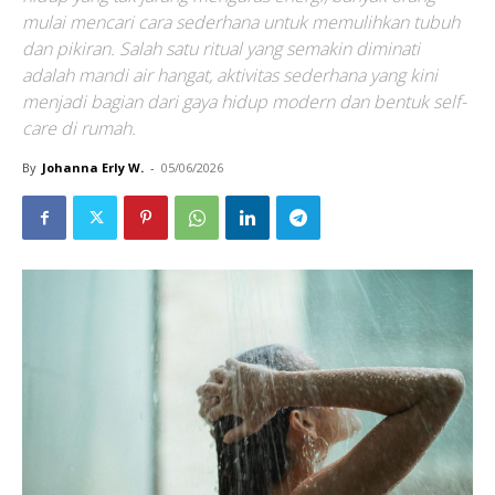
mulai mencari cara sederhana untuk memulihkan tubuh
dan pikiran. Salah satu ritual yang semakin diminati
adalah mandi air hangat, aktivitas sederhana yang kini
menjadi bagian dari gaya hidup modern dan bentuk self-
care di rumah.
By
Johanna Erly W.
-
05/06/2026