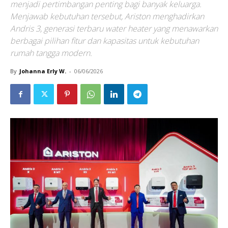
menjadi pertimbangan penting bagi banyak keluarga.
Menjawab kebutuhan tersebut, Ariston menghadirkan
Andris 3, generasi terbaru water heater yang menawarkan
berbagai pilihan fitur dan kapasitas untuk kebutuhan
rumah tangga modern.
By
Johanna Erly W.
-
06/06/2026