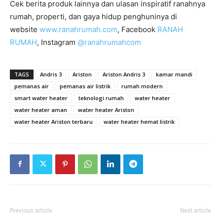
Cek berita produk lainnya dan ulasan inspiratif ranahnya
rumah, properti, dan gaya hidup penghuninya di
website
www.ranahrumah.com
, Facebook
RANAH
RUMAH
, Instagram
@ranahrumahcom
TAGS
Andris 3
Ariston
Ariston Andris 3
kamar mandi
pemanas air
pemanas air listrik
rumah modern
smart water heater
teknologi rumah
water heater
water heater aman
water heater Ariston
water heater Ariston terbaru
water heater hemat listrik
Previous article
Next article