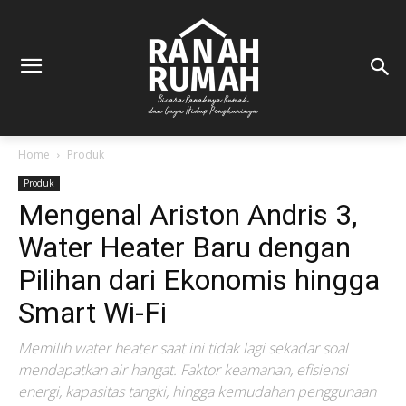
Home
Produk
Produk
Mengenal Ariston Andris 3,
Water Heater Baru dengan
Pilihan dari Ekonomis hingga
Smart Wi-Fi
Memilih water heater saat ini tidak lagi sekadar soal
mendapatkan air hangat. Faktor keamanan, efisiensi
energi, kapasitas tangki, hingga kemudahan penggunaan