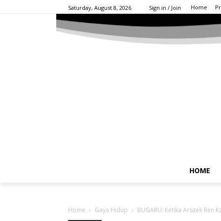
Home
Pr
Saturday, August 8, 2026
Sign in / Join
HOME
Home
Gaya Hidup
BUGARU: Ketika Arsitek Ren K