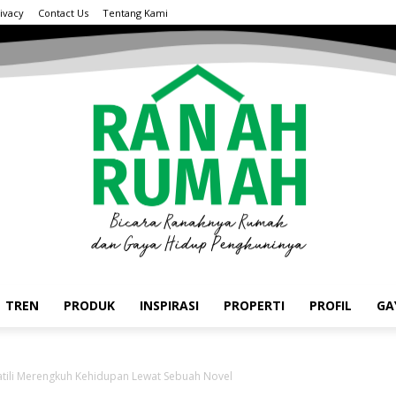
ivacy
Contact Us
Tentang Kami
TREN
PRODUK
INSPIRASI
PROPERTI
PROFIL
GA
atili Merengkuh Kehidupan Lewat Sebuah Novel