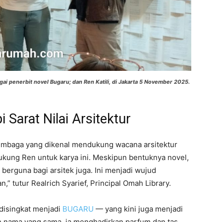
agai penerbit novel Bugaru; dan Ren Katili, di Jakarta 5 November 2025.
 Sarat Nilai Arsitektur
 lembaga yang dikenal mendukung wacana arsitektur
ukung Ren untuk karya ini. Meskipun bentuknya novel,
 berguna bagi arsitek juga. Ini menjadi wujud
n,” tutur Realrich Syarief, Principal Omah Library.
disingkat menjadi
BUGARU
— yang kini juga menjadi
ah nama yang sama, ia menghadirkan parfum dan tas