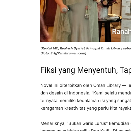
(Ki-Ka) MC; Realrich Syarief, Principal Omah Library seb
(Foto: Erly/Ranahrumah.com)
Fiksi yang Menyentuh, Tapi
Novel ini diterbitkan oleh Omah Library —
dan desain di Indonesia. “Kami selalu mend
ternyata memiliki kedalaman isi yang sangat
keragaman kreativitas yang perlu kita rayaka
Menariknya, “Bukan Garis Lurus” kemudian 
jenama gaya hidup milik Ren Katili. Di baw