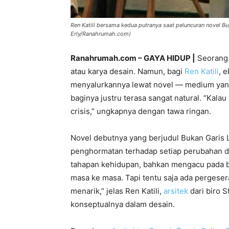
Ren Katili bersama kedua putranya saat peluncuran novel B
Erly/Ranahrumah.com)
Ranahrumah.com – GAYA HIDUP |
Seorang 
atau karya desain. Namun, bagi
Ren Katili
, 
menyalurkannya lewat novel — medium yang 
baginya justru terasa sangat natural. “Kalau
crisis,” ungkapnya dengan tawa ringan.
Novel debutnya yang berjudul Bukan Garis L
penghormatan terhadap setiap perubahan d
tahapan kehidupan, bahkan mengacu pada bu
masa ke masa. Tapi tentu saja ada pergeser
menarik,” jelas Ren Katili,
arsitek
dari biro 
konseptualnya dalam desain.