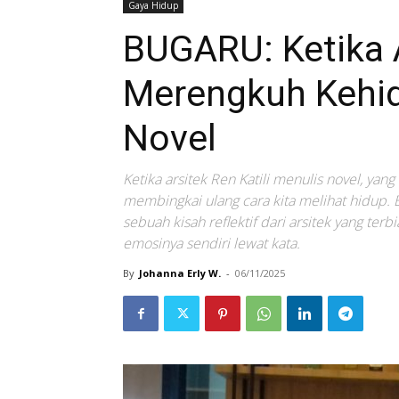
Gaya Hidup
BUGARU: Ketika A
Merengkuh Kehi
Novel
Ketika arsitek Ren Katili menulis novel, yang
membingkai ulang cara kita melihat hidup. 
sebuah kisah reflektif dari arsitek yang te
emosinya sendiri lewat kata.
By
Johanna Erly W.
-
06/11/2025