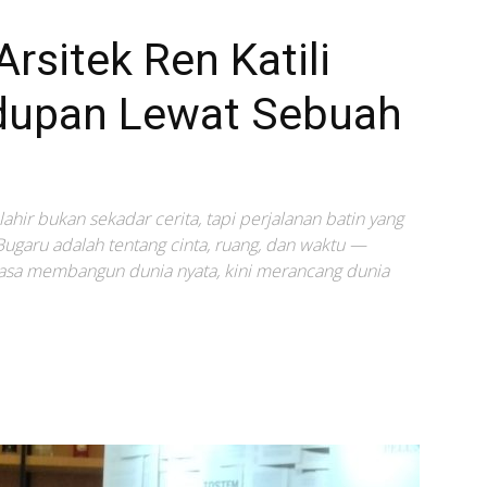
rsitek Ren Katili
dupan Lewat Sebuah
 lahir bukan sekadar cerita, tapi perjalanan batin yang
Bugaru adalah tentang cinta, ruang, dan waktu —
rbiasa membangun dunia nyata, kini merancang dunia