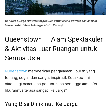
Gondola & Luge aktivitas terpopuler untuk orang dewasa dan anak di
liburan akhir tahun keluarga. (Foto: Pexels)
Queenstown — Alam Spektakuler
& Aktivitas Luar Ruangan untuk
Semua Usia
Queenstown
memberikan pengalaman liburan yang
tenang, segar, dan sangat inspiratif. Kota kecil ini
dikelilingi danau dan pegunungan sehingga atmosfer
liburannya terasa sangat “keluarga”.
Yang Bisa Dinikmati Keluarga