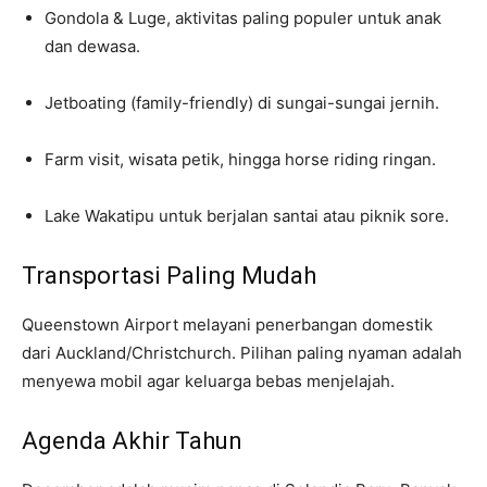
Gondola & Luge, aktivitas paling populer untuk anak
dan dewasa.
Jetboating (family-friendly) di sungai-sungai jernih.
Farm visit, wisata petik, hingga horse riding ringan.
Lake Wakatipu untuk berjalan santai atau piknik sore.
Transportasi Paling Mudah
Queenstown Airport melayani penerbangan domestik
dari Auckland/Christchurch. Pilihan paling nyaman adalah
menyewa mobil agar keluarga bebas menjelajah.
Agenda Akhir Tahun