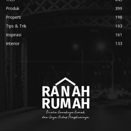
Produk
399
Properti
198
Tips & Trik
193
Inspirasi
161
Interior
133