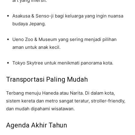
art yang imersif.
Asakusa & Senso-ji bagi keluarga yang ingin nuansa
budaya Jepang.
Ueno Zoo & Museum yang sering menjadi pilihan
aman untuk anak kecil.
Tokyo Skytree untuk menikmati panorama kota.
Transportasi Paling Mudah
Terbang menuju Haneda atau Narita. Di dalam kota,
sistem kereta dan metro sangat teratur, stroller-friendly,
dan mudah dipahami wisatawan.
Agenda Akhir Tahun