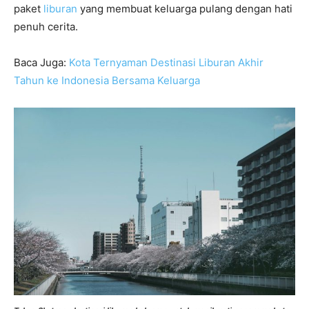
paket
liburan
yang membuat keluarga pulang dengan hati
penuh cerita.
Baca Juga:
Kota Ternyaman Destinasi Liburan Akhir
Tahun ke Indonesia Bersama Keluarga