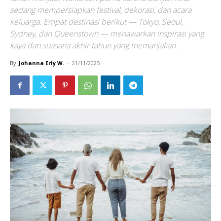
sedang mempersiapkan festival, dekorasi, dan acara
keluarga. Empat destinasi berikut — Tokyo, Seoul,
Sydney, dan Queenstown — menawarkan inspirasi yang
kaya dan suasana akhir tahun yang memanjakan.
By
Johanna Erly W.
-
21/11/2025