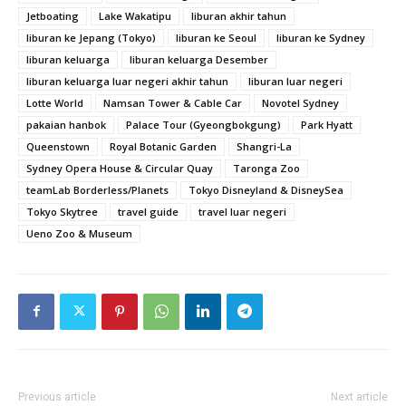
Jetboating
Lake Wakatipu
liburan akhir tahun
liburan ke Jepang (Tokyo)
liburan ke Seoul
liburan ke Sydney
liburan keluarga
liburan keluarga Desember
liburan keluarga luar negeri akhir tahun
liburan luar negeri
Lotte World
Namsan Tower & Cable Car
Novotel Sydney
pakaian hanbok
Palace Tour (Gyeongbokgung)
Park Hyatt
Queenstown
Royal Botanic Garden
Shangri-La
Sydney Opera House & Circular Quay
Taronga Zoo
teamLab Borderless/Planets
Tokyo Disneyland & DisneySea
Tokyo Skytree
travel guide
travel luar negeri
Ueno Zoo & Museum
Previous article
Next article