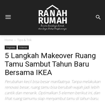
Home
Tips & Trik
Inspirasi
Interior
5 Langkah Makeover Ruang
Tamu Sambut Tahun Baru
Bersama IKEA
Perubahan kecil bisa besar manfaatnya. Tanpa melakukan
renovasi besar, ruang tamu bisa berubah wajah jadi lebih
cantik dan menarik. Optimalkan 5 elemen berikut ini, dan
lihat ruang tamumu siap menyambut tamu di tahun baru.