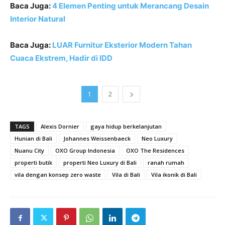
Baca Juga:
4 Elemen Penting untuk Merancang Desain
Interior Natural
Baca Juga:
LUAR Furnitur Eksterior Modern Tahan
Cuaca Ekstrem, Hadir di IDD
1
2
TAGS
Alexis Dornier
gaya hidup berkelanjutan
Hunian di Bali
Johannes Weissenbaeck
Neo Luxury
Nuanu City
OXO Group Indonesia
OXO The Residences
properti butik
properti Neo Luxury di Bali
ranah rumah
vila dengan konsep zero waste
Vila di Bali
Vila ikonik di Bali