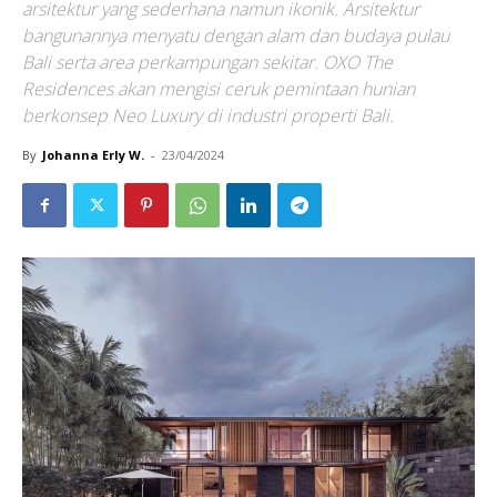
arsitektur yang sederhana namun ikonik. Arsitektur
bangunannya menyatu dengan alam dan budaya pulau
Bali serta area perkampungan sekitar. OXO The
Residences akan mengisi ceruk pemintaan hunian
berkonsep Neo Luxury di industri properti Bali.
By
Johanna Erly W.
-
23/04/2024