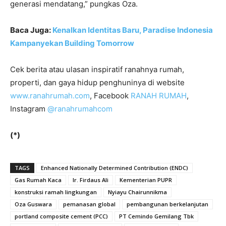
generasi mendatang,” pungkas Oza.
Baca Juga:
Kenalkan Identitas Baru, Paradise Indonesia
Kampanyekan Building Tomorrow
Cek berita atau ulasan inspiratif ranahnya rumah,
properti, dan gaya hidup penghuninya di website
www.ranahrumah.com
, Facebook
RANAH RUMAH
,
Instagram
@ranahrumahcom
(*)
TAGS
Enhanced Nationally Determined Contribution (ENDC)
Gas Rumah Kaca
Ir. Firdaus Ali
Kementerian PUPR
konstruksi ramah lingkungan
Nyiayu Chairunnikma
Oza Guswara
pemanasan global
pembangunan berkelanjutan
portland composite cement (PCC)
PT Cemindo Gemilang Tbk