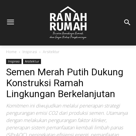
Home
Inspirasi
Arsitektur
Inspirasi
Arsitektur
Semen Merah Putih Dukung
Konstruksi Ramah
Lingkungan Berkelanjutan
Komitmen ini diwujudkan melalui penerapan strategi
pengurangan emisi CO2 dari produksi semen. Utamanya
dengan melakukan pengurangan faktor klinker,
penerapan sistem pemanfaatan kembali limbah panas
(SP+AQC), peningkatan efisiensi energi, pemanfaatan