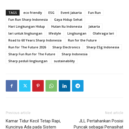
TAGS
eco friendly
ESG
Event Jakarta
Fun Run
Fun Run Sharp Indonesia
Gaya Hidup Sehat
Hari Lingkungan Hidup
Hutan Itu Indonesia
Jakarta
lari untuk lingkungan
lifestyle
Lingkungan
Olahraga lari
Road to 60 Years Sharp Indonesia
Run for the Future
Run for The Future 2026
Sharp Electronics
Sharp ESg Indonesia
Sharp Fun Run for The Future
Sharp Indonesia
Sharp peduli lingkungan
sustainability
Previous article
Next article
Kamar Tidur Kecil Tetap Rapi,
JLL Pertahankan Posisi
Kuncinya Ada pada Sistem
Puncak sebagai Penasihat