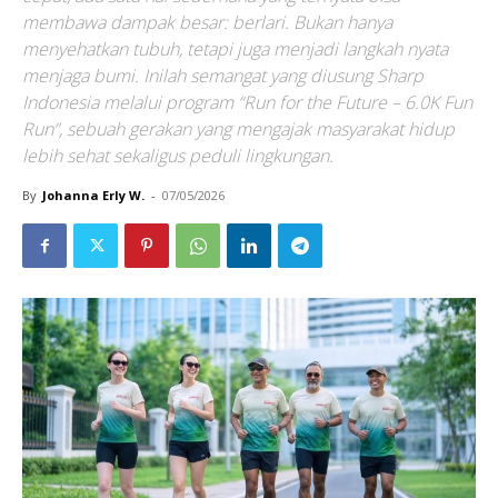
membawa dampak besar: berlari. Bukan hanya
menyehatkan tubuh, tetapi juga menjadi langkah nyata
menjaga bumi. Inilah semangat yang diusung Sharp
Indonesia melalui program “Run for the Future – 6.0K Fun
Run”, sebuah gerakan yang mengajak masyarakat hidup
lebih sehat sekaligus peduli lingkungan.
By
Johanna Erly W.
-
07/05/2026