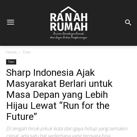
Home
Tren
Tren
Sharp Indonesia Ajak
Masyarakat Berlari untuk
Masa Depan yang Lebih
Hijau Lewat “Run for the
Future”
Di tengah hiruk-pikuk kota dan gaya hidup yang semakin
cepat, ada satu hal sederhana yang ternyata bisa