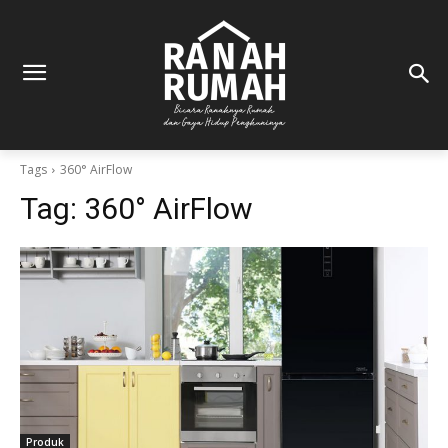
Tags
360° AirFlow
Tag:
360° AirFlow
Produk