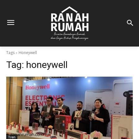
Tags
Honeywell
Tag:
honeywell
Tren