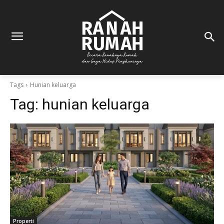
Tags
Hunian keluarga
Tag:
hunian keluarga
Properti