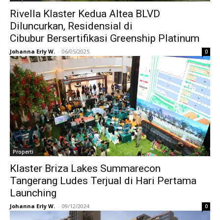
Rivella Klaster Kedua Altea BLVD
Diluncurkan, Residensial di
Cibubur Bersertifikasi Greenship Platinum
Johanna Erly W.
-
06/05/2025
0
Properti
Klaster Briza Lakes Summarecon
Tangerang Ludes Terjual di Hari Pertama
Launching
Johanna Erly W.
-
09/12/2024
0