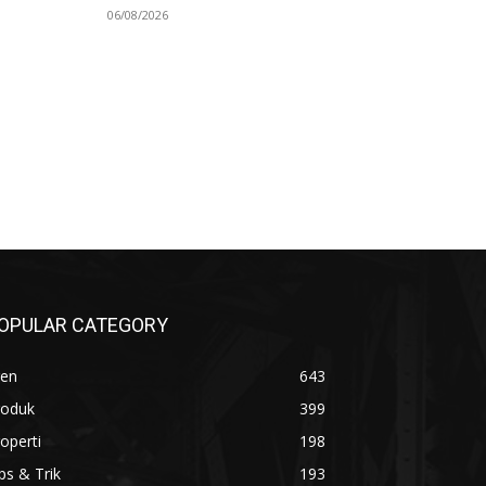
06/08/2026
OPULAR CATEGORY
ren
643
roduk
399
operti
198
ps & Trik
193