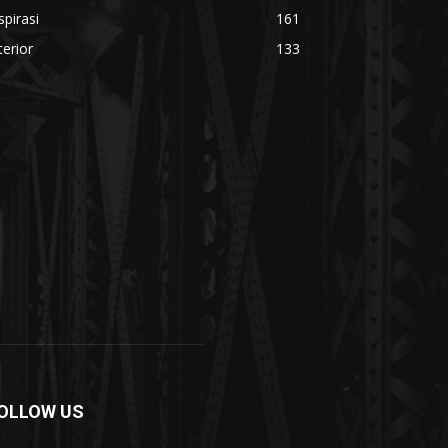
spirasi
161
terior
133
OLLOW US