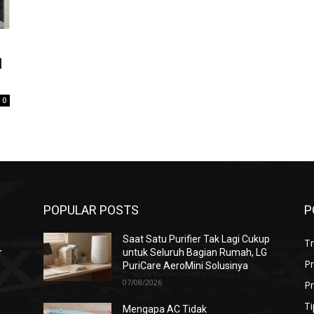
l
0
POPULAR POSTS
P
Saat Satu Purifier Tak Lagi Cukup
T
r
untuk Seluruh Bagian Rumah, LG
P
PuriCare AeroMini Solusinya
07/08/2026
Pr
Ti
Mengapa AC Tidak