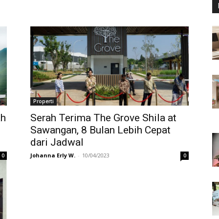
Properti
ah
Serah Terima The Grove Shila at
Sawangan, 8 Bulan Lebih Cepat
dari Jadwal
Johanna Erly W.
-
10/04/2023
0
0