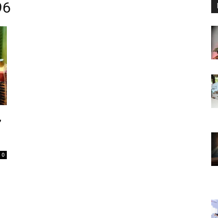
96
,
0