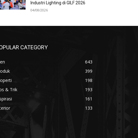
Industri Lighting di GILF 2026
04/08/2026
OPULAR CATEGORY
ren
643
roduk
399
operti
198
ps & Trik
193
spirasi
161
terior
133