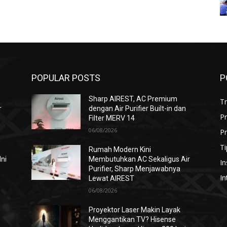
POPULAR POSTS
P
Sharp AIREST, AC Premium
T
r
dengan Air Purifier Built-in dan
P
Filter MERV 14
06/08/2026
Pr
Ti
Rumah Modern Kini
Ini
Membutuhkan AC Sekaligus Air
In
Purifier, Sharp Menjawabnya
In
Lewat AIREST
06/08/2026
i
Proyektor Laser Makin Layak
Menggantikan TV? Hisense