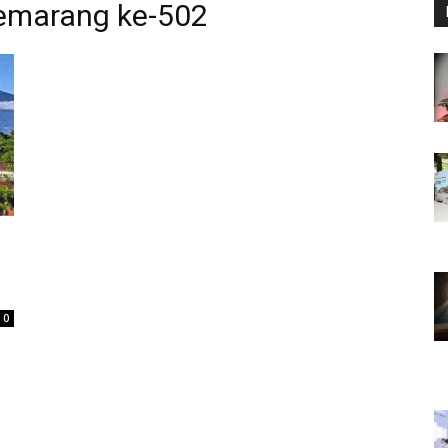
emarang ke-502
0