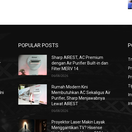
POPULAR POSTS
P
Sharp AIREST, AC Premium
T
r
dengan Air Purifier Built-in dan
P
Filter MERV 14
06/08/2026
Pr
Ti
Rumah Modern Kini
Ini
Membutuhkan AC Sekaligus Air
In
Purifier, Sharp Menjawabnya
In
Lewat AIREST
06/08/2026
i
Proyektor Laser Makin Layak
Menggantikan TV? Hisense