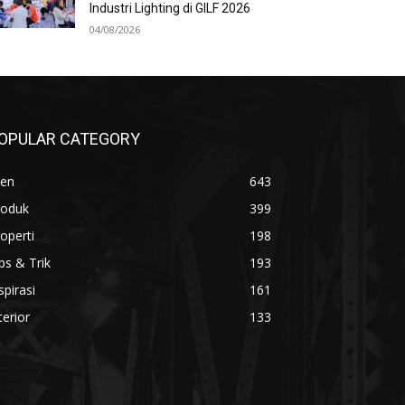
Industri Lighting di GILF 2026
04/08/2026
OPULAR CATEGORY
ren
643
roduk
399
operti
198
ps & Trik
193
spirasi
161
terior
133