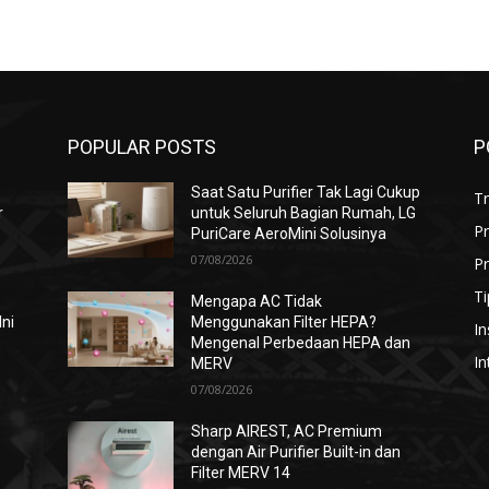
POPULAR POSTS
P
Saat Satu Purifier Tak Lagi Cukup
T
r
untuk Seluruh Bagian Rumah, LG
P
PuriCare AeroMini Solusinya
07/08/2026
Pr
Ti
Mengapa AC Tidak
Ini
Menggunakan Filter HEPA?
In
Mengenal Perbedaan HEPA dan
In
MERV
07/08/2026
i
Sharp AIREST, AC Premium
dengan Air Purifier Built-in dan
Filter MERV 14