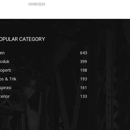
06/08/2026
OPULAR CATEGORY
ren
643
roduk
399
operti
198
ps & Trik
193
spirasi
161
terior
133