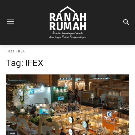
Tags
IFEX
Tag:
IFEX
Tren