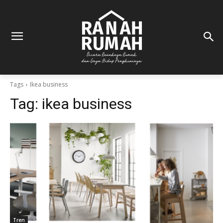
Tags
Ikea business
Tag:
ikea business
Tren