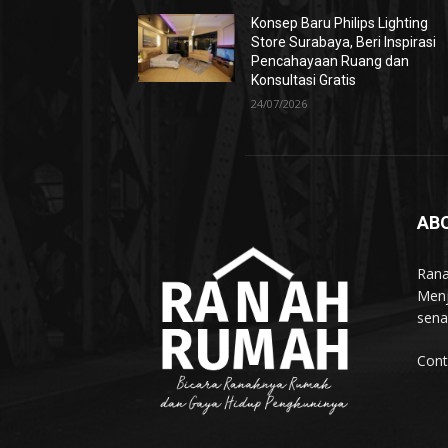
Konsep Baru Philips Lighting
Store Surabaya, Beri Inspirasi
Pencahayaan Ruang dan
Konsultasi Gratis
24/07/2026
AB
Rana
Menj
sena
Cont