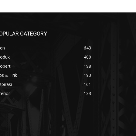
OPULAR CATEGORY
ren
643
roduk
400
operti
198
ps & Trik
193
spirasi
161
terior
133