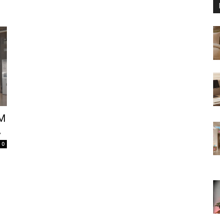
KM
A
0