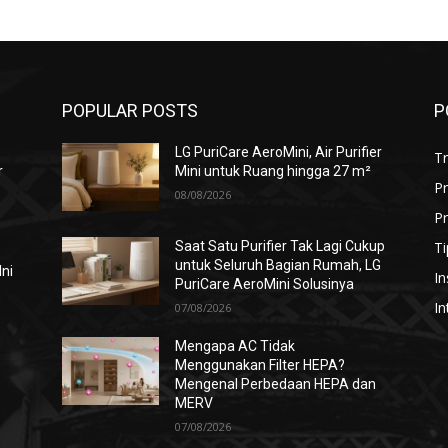
POPULAR POSTS
P
LG PuriCare AeroMini, Air Purifier
T
r
Mini untuk Ruang hingga 27 m²
P
08/08/2026
Pr
Ti
Saat Satu Purifier Tak Lagi Cukup
untuk Seluruh Bagian Rumah, LG
Ini
In
PuriCare AeroMini Solusinya
In
07/08/2026
Mengapa AC Tidak
Menggunakan Filter HEPA?
i
Mengenal Perbedaan HEPA dan
MERV
07/08/2026