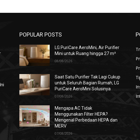
POPULAR POSTS
P
LG PuriCare AeroMini, Air Purifier
T
r
Mini untuk Ruang hingga 27 m²
P
08/08/2026
Pr
Ti
Saat Satu Purifier Tak Lagi Cukup
untuk Seluruh Bagian Rumah, LG
Ini
In
PuriCare AeroMini Solusinya
In
07/08/2026
Mengapa AC Tidak
Menggunakan Filter HEPA?
i
Mengenal Perbedaan HEPA dan
MERV
07/08/2026