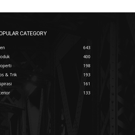
OPULAR CATEGORY
ren
643
roduk
400
operti
198
ps & Trik
193
spirasi
161
terior
133