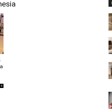
nesia
5
ya
0