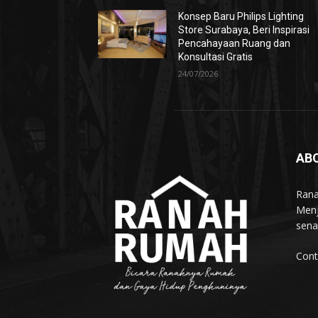
Konsep Baru Philips Lighting
Store Surabaya, Beri Inspirasi
Pencahayaan Ruang dan
Konsultasi Gratis
24/07/2026
AB
Rana
Menj
sena
Cont