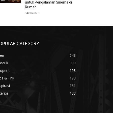
untuk Pengalaman Sinema di
Rumah
04/08/2026
OPULAR CATEGORY
ren
643
roduk
399
operti
198
ps & Trik
193
spirasi
161
terior
133