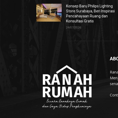
Konsep Baru Philips Lighting
Store Surabaya, Beri Inspirasi
Pencahayaan Ruang dan
Konsultasi Gratis
24/07/2026
AB
Rana
Menj
sena
Cont