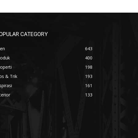
OPULAR CATEGORY
ren
643
roduk
400
operti
198
ps & Trik
193
spirasi
161
terior
133