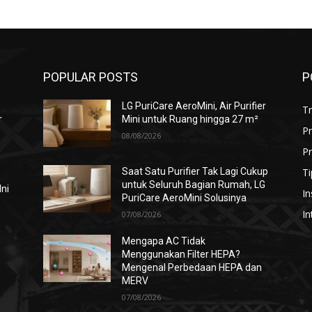
POPULAR POSTS
P
LG PuriCare AeroMini, Air Purifier
T
r
Mini untuk Ruang hingga 27 m²
P
08/08/2026
Pr
Ti
Saat Satu Purifier Tak Lagi Cukup
untuk Seluruh Bagian Rumah, LG
Ini
In
PuriCare AeroMini Solusinya
In
07/08/2026
Mengapa AC Tidak
Menggunakan Filter HEPA?
i
Mengenal Perbedaan HEPA dan
MERV
07/08/2026