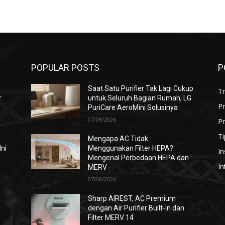
POPULAR POSTS
P
Saat Satu Purifier Tak Lagi Cukup
T
r
untuk Seluruh Bagian Rumah, LG
P
PuriCare AeroMini Solusinya
07/08/2026
Pr
Ti
Mengapa AC Tidak
Ini
Menggunakan Filter HEPA?
In
Mengenal Perbedaan HEPA dan
In
MERV
07/08/2026
i
Sharp AIREST, AC Premium
dengan Air Purifier Built-in dan
Filter MERV 14