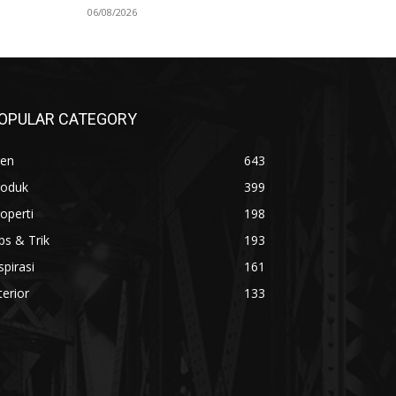
06/08/2026
OPULAR CATEGORY
ren
643
roduk
399
operti
198
ps & Trik
193
spirasi
161
terior
133