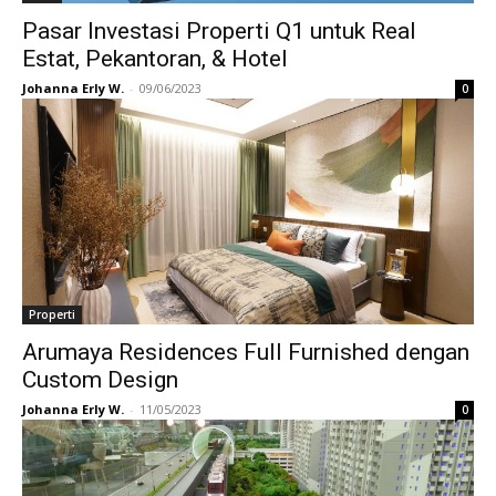
Pasar Investasi Properti Q1 untuk Real
Estat, Pekantoran, & Hotel
Johanna Erly W.
-
09/06/2023
0
Properti
Arumaya Residences Full Furnished dengan
Custom Design
Johanna Erly W.
-
11/05/2023
0