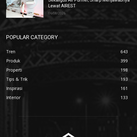
Sekaligus Air Purifier, Sharp Menjawabnya
Lewat AIREST
06/08/2026
POPULAR CATEGORY
Tren
643
Produk
399
Properti
198
Tips & Trik
193
Inspirasi
161
Interior
133