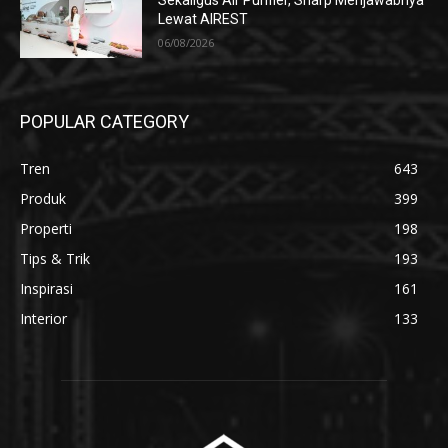
Sekaligus Air Purifier, Sharp Menjawabnya
Lewat AIREST
06/08/2026
POPULAR CATEGORY
Tren
643
Produk
399
Properti
198
Tips & Trik
193
Inspirasi
161
Interior
133