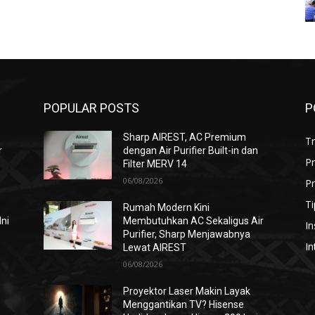
POPULAR POSTS
P
Sharp AIREST, AC Premium
T
r
dengan Air Purifier Built-in dan
P
Filter MERV 14
06/08/2026
Pr
Ti
Rumah Modern Kini
Ini
Membutuhkan AC Sekaligus Air
In
Purifier, Sharp Menjawabnya
In
Lewat AIREST
06/08/2026
i
Proyektor Laser Makin Layak
Menggantikan TV? Hisense