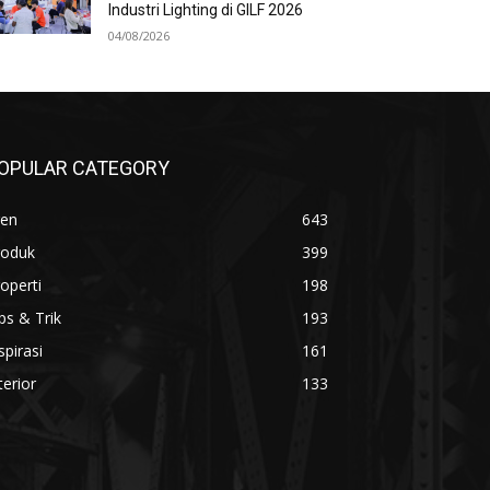
Industri Lighting di GILF 2026
04/08/2026
OPULAR CATEGORY
ren
643
roduk
399
operti
198
ps & Trik
193
spirasi
161
terior
133