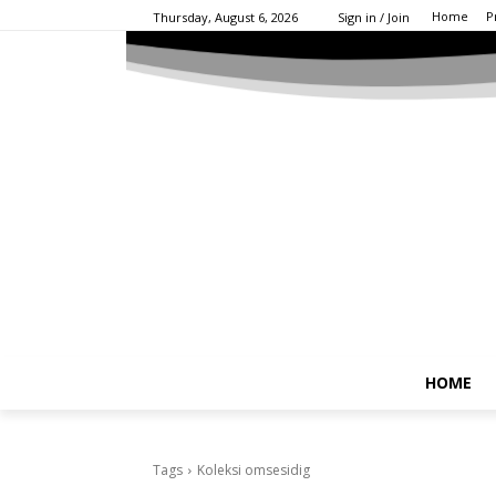
Home
P
Thursday, August 6, 2026
Sign in / Join
HOME
Tags
Koleksi omsesidig