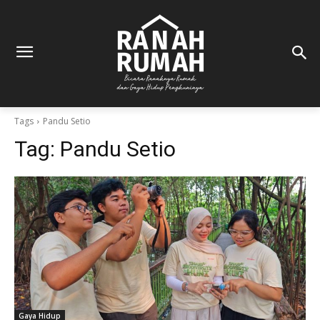
Tags
Pandu Setio
Tag:
Pandu Setio
Gaya Hidup