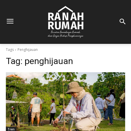
Tags
Penghijauan
Tag:
penghijauan
Tren