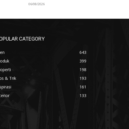
06/08/2026
OPULAR CATEGORY
ren
643
roduk
399
operti
198
ps & Trik
193
spirasi
161
terior
133