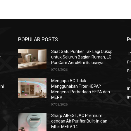
POPULAR POSTS
P
Saat Satu Purifier Tak Lagi Cukup
T
r
untuk Seluruh Bagian Rumah, LG
P
PuriCare AeroMini Solusinya
07/08/2026
Pr
Ti
Mengapa AC Tidak
Ini
Menggunakan Filter HEPA?
In
Mengenal Perbedaan HEPA dan
In
MERV
07/08/2026
i
Sharp AIREST, AC Premium
dengan Air Purifier Built-in dan
Filter MERV 14