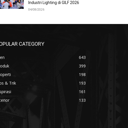
Industri Lighting di GILF 2026
04/08/2026
OPULAR CATEGORY
ren
643
roduk
399
operti
198
ps & Trik
193
spirasi
161
terior
133