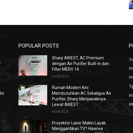
POPULAR POSTS
P
Sharp AIREST, AC Premium
T
r
dengan Air Purifier Built-in dan
P
Filter MERV 14
06/08/2026
Pr
Ti
Rumah Modern Kini
Ini
Membutuhkan AC Sekaligus Air
In
Purifier, Sharp Menjawabnya
In
Lewat AIREST
06/08/2026
i
Proyektor Laser Makin Layak
Menggantikan TV? Hisense