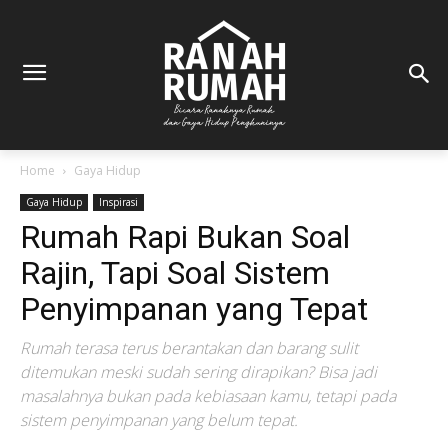
Home
Gaya Hidup
Gaya Hidup
Inspirasi
Rumah Rapi Bukan Soal
Rajin, Tapi Soal Sistem
Penyimpanan yang Tepat
Rumah terasa terus berantakan dan barang sulit
ditemukan meski sudah sering dirapikan? Bisa jadi
masalahnya bukan pada kebiasaan kamu, tetapi pada
sistem penyimpanan yang belum tepat.