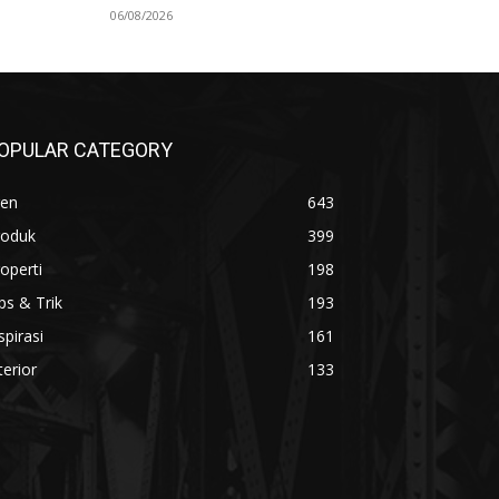
06/08/2026
OPULAR CATEGORY
ren
643
roduk
399
operti
198
ps & Trik
193
spirasi
161
terior
133