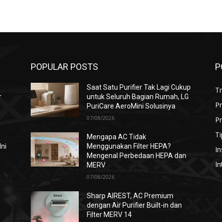
POPULAR POSTS
P
Saat Satu Purifier Tak Lagi Cukup
T
r
untuk Seluruh Bagian Rumah, LG
P
PuriCare AeroMini Solusinya
07/08/2026
Pr
Ti
Mengapa AC Tidak
Ini
Menggunakan Filter HEPA?
In
Mengenal Perbedaan HEPA dan
In
MERV
07/08/2026
i
Sharp AIREST, AC Premium
dengan Air Purifier Built-in dan
Filter MERV 14