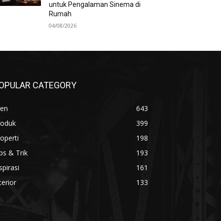
untuk Pengalaman Sinema di
Rumah
04/08/2026
OPULAR CATEGORY
ren
643
roduk
399
operti
198
ps & Trik
193
spirasi
161
terior
133