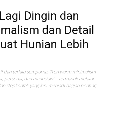
Lagi Dingin dan
imalism dan Detail
uat Hunian Lebih
il dan terlalu sempurna. Tren warm minimalism
t, personal, dan manusiawi—termasuk melalui
 dan stopkontak yang kini menjadi bagian penting