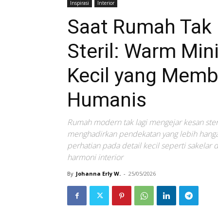
Inspirasi
Interior
Saat Rumah Tak 
Steril: Warm Min
Kecil yang Memb
Humanis
Rumah modern tak lagi mengejar kesan ster
menghadirkan pendekatan yang lebih hanga
perhatian pada detail kecil seperti sakelar
harmoni interior
By
Johanna Erly W.
-
25/05/2026