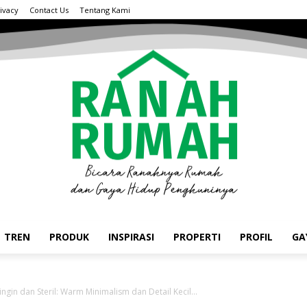
ivacy
Contact Us
Tentang Kami
TREN
PRODUK
INSPIRASI
PROPERTI
PROFIL
GA
ngin dan Steril: Warm Minimalism dan Detail Kecil...