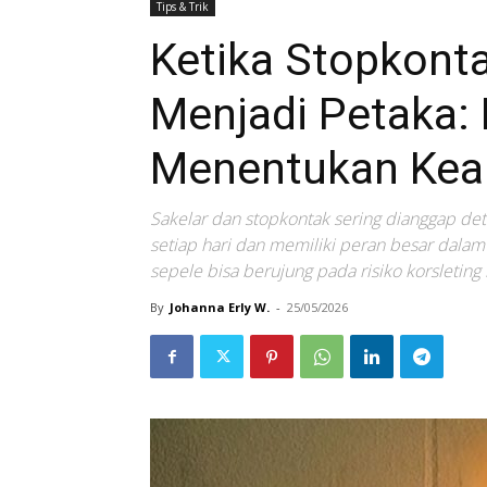
Tips & Trik
Ketika Stopkont
Menjadi Petaka: 
Menentukan Ke
Sakelar dan stopkontak sering dianggap deta
setiap hari dan memiliki peran besar dala
sepele bisa berujung pada risiko korsleting
By
Johanna Erly W.
-
25/05/2026