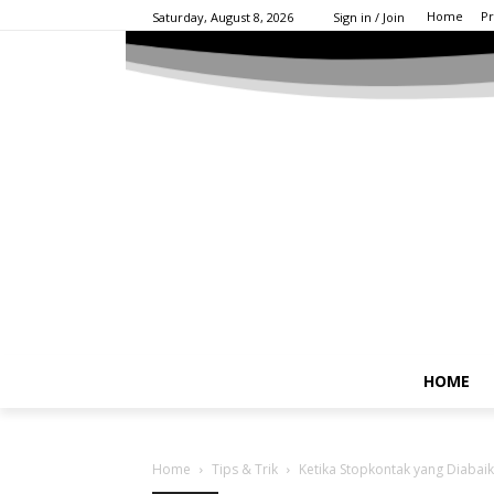
Home
Pr
Saturday, August 8, 2026
Sign in / Join
HOME
Home
Tips & Trik
Ketika Stopkontak yang Diaba