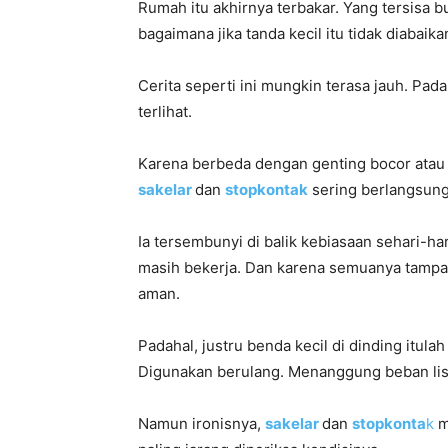
Rumah itu akhirnya terbakar. Yang tersisa b
bagaimana jika tanda kecil itu tidak diabaika
Cerita seperti ini mungkin terasa jauh. Pad
terlihat.
Karena berbeda dengan genting bocor atau 
sakelar
dan
stopkontak
sering berlangsung
Ia tersembunyi di balik kebiasaan sehari-ha
masih bekerja. Dan karena semuanya tamp
aman.
Padahal, justru benda kecil di dinding itulah
Digunakan berulang. Menanggung beban list
Namun ironisnya,
sakelar
dan
stopkonta
k
m