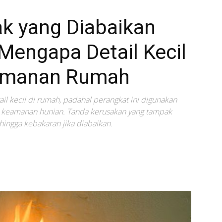
ak yang Diabaikan
Mengapa Detail Kecil
amanan Rumah
il kecil di rumah, padahal perangkat ini digunakan
m keamanan hunian. Tanda kerusakan yang tampak
 hingga kebakaran jika diabaikan.