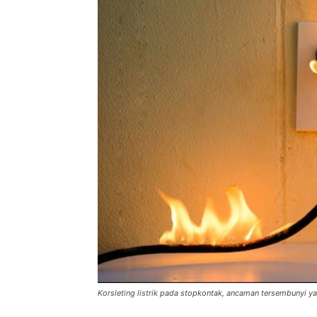
Korsleting listrik pada stopkontak, ancaman tersembunyi ya