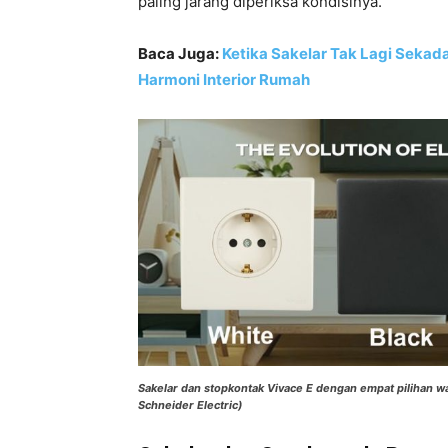
paling jarang diperiksa kondisinya.
Baca Juga:
Ketika Sakelar Tak Lagi Sekad
Harmoni Interior Rumah
Sakelar dan stopkontak Vivace E dengan empat pilihan w
Schneider Electric)