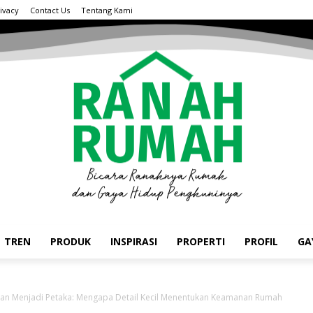
ivacy
Contact Us
Tentang Kami
TREN
PRODUK
INSPIRASI
PROPERTI
PROFIL
GA
ikan Menjadi Petaka: Mengapa Detail Kecil Menentukan Keamanan Rumah