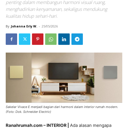
penting dalam membangun harmoni visual ruang,
menghadirkan kenyamanan, sekaligus mendukung
kualitas hidup sehari-hari.
By
Johanna Erly W.
-
25/05/2026
Sakelar Vivace E menjadi bagian dari harmoni dalam interior rumah modern.
(Foto: Dok. Schneider Electric)
Ranahrumah.com – INTERIOR |
Ada alasan mengapa