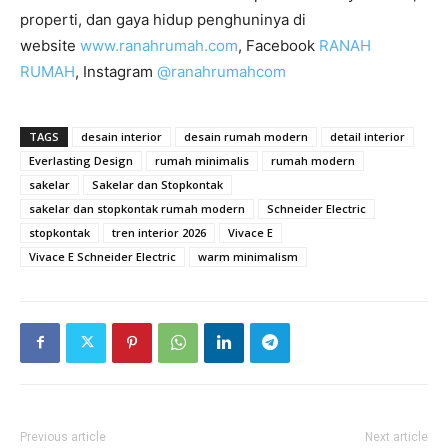
properti, dan gaya hidup penghuninya di
website
www.ranahrumah.com
, Facebook
RANAH
RUMAH
, Instagram
@ranahrumahcom
TAGS
desain interior
desain rumah modern
detail interior
Everlasting Design
rumah minimalis
rumah modern
sakelar
Sakelar dan Stopkontak
sakelar dan stopkontak rumah modern
Schneider Electric
stopkontak
tren interior 2026
Vivace E
Vivace E Schneider Electric
warm minimalism
Previous article
Next article