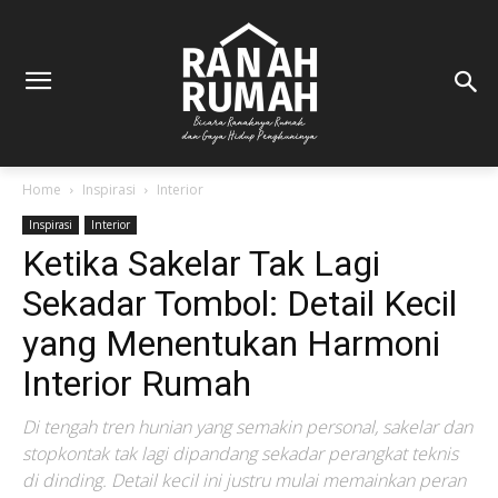
Home
Inspirasi
Interior
Inspirasi
Interior
Ketika Sakelar Tak Lagi
Sekadar Tombol: Detail Kecil
yang Menentukan Harmoni
Interior Rumah
Di tengah tren hunian yang semakin personal, sakelar dan
stopkontak tak lagi dipandang sekadar perangkat teknis
di dinding. Detail kecil ini justru mulai memainkan peran