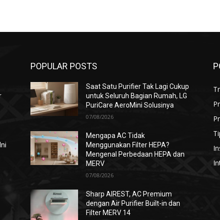
POPULAR POSTS
P
Saat Satu Purifier Tak Lagi Cukup
T
r
untuk Seluruh Bagian Rumah, LG
P
PuriCare AeroMini Solusinya
07/08/2026
Pr
Ti
Mengapa AC Tidak
Ini
Menggunakan Filter HEPA?
In
Mengenal Perbedaan HEPA dan
In
MERV
07/08/2026
i
Sharp AIREST, AC Premium
dengan Air Purifier Built-in dan
Filter MERV 14