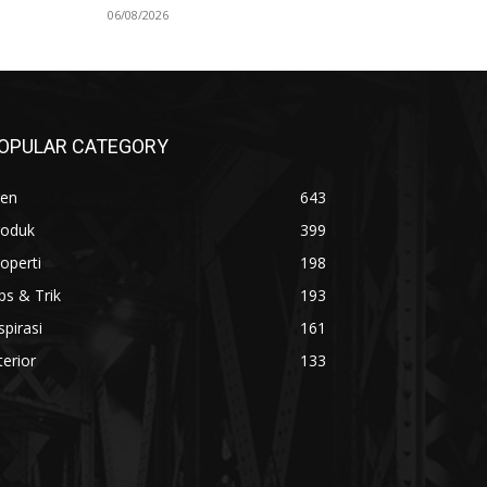
06/08/2026
OPULAR CATEGORY
ren
643
roduk
399
operti
198
ps & Trik
193
spirasi
161
terior
133