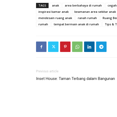
TAGS
anak
area berbahaya di rumah
cegah
inspirasi kamar anak
keamanan area sekitar anak
mendesain ruang anak
ranah rumah
Ruang Be
rumah
tempat bermain anak di rumah
Tips & T
Previous article
Inset House: Taman Terbang dalam Bangunan