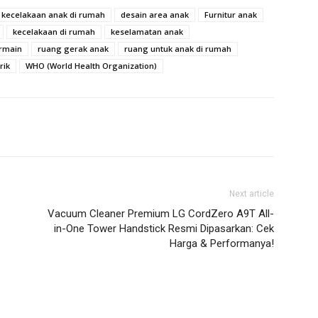
 kecelakaan anak di rumah
desain area anak
Furnitur anak
kecelakaan di rumah
keselamatan anak
rmain
ruang gerak anak
ruang untuk anak di rumah
rik
WHO (World Health Organization)
Next article
Vacuum Cleaner Premium LG CordZero A9T All-
in-One Tower Handstick Resmi Dipasarkan: Cek
Harga & Performanya!