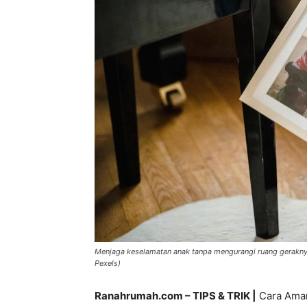
Menjaga keselamatan anak tanpa mengurangi ruang geraknya
Pexels)
Ranahrumah.com – TIPS & TRIK |
Cara Aman